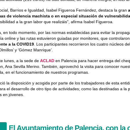
ocial, Barrios e Igualdad, Isabel Figueroa Fernández, destaca la gran
mas de violencia machista o en especial situación de vulnerabilid
ibilidad a la gran labor que realizáis”, afirma Isabel Figueroa.
a, en todo momento, por las normas establecidas para evitar la propag
vía online y las rutas estuvieron guiadas por monitores, que controlaron
ente a la COVID19
. Los participantes recorrieron los cuatro núcleos de
 ‘Olmillos’ y ‘Gómez Manrique’.
te lunes, a la sede de
ACLAD
en Palencia para hacer entrega del cheq
n, Ana Sevilla Merino. También, aprovechó la visita para conocer nuest
da, en el funcionamiento de nuestros programas.
ó la disposición y acogida por parte de los trabajadores de esta enti
ra el desarrollo de otro tipo de actividades; como las destinadas a la 
s en jóvenes.
El Ayuntamiento de Palencia, con la 