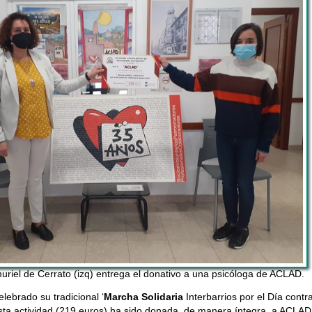
muriel de Cerrato (izq) entrega el donativo a una psicóloga de ACLAD.
lebrado su tradicional ‘
Marcha Solidaria
Interbarrios por el Día contr
ta actividad (219 euros) ha sido donada, de manera íntegra, a ACLAD