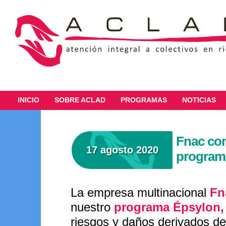
INICIO
SOBRE ACLAD
PROGRAMAS
NOTICIAS
Fnac com
17 agosto 2020
program
La empresa multinacional
Fn
nuestro
programa Épsylon,
riesgos y daños derivados de