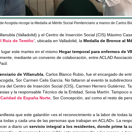
 de Acogida recoge la Medalla al Mérito Social Penitenciario a manos de Carlos Bl
illanubla (Valladolid) y el Centro de Inserción Social (CIS) Máximo Ca
l Ruiz de Temiño’
, ubicada en Valladolid, la
Medalla de Bronce al Mér
o lugar este martes en el mismo
Hogar temporal para enfermos de VI
mente, mediante un convenio de colaboración, entre ACLAD Asociación
Paúl.
enciario de Villanubla
, Carlos Blanco Rubio, fue el encargado de entre
cogida, Sor Carmen Celis García. No faltaron al evento la subdirector
tora del Centro de Inserción Social (CIS), Carmen Herrero Gutiérrez. T
lesias y la responsable Técnico de la Entidad, Sonia Martín. Tampoco se
 Caridad de España Norte
, Sor Concepción, así como el resto de pe
ifiesta que este galardón «es el reconocimiento a la labor de todas la
a todas y cada una de las personas que trabajan en ACLAD». La resp
ecer a diario un
servicio integral a los residentes, donde prime la ca