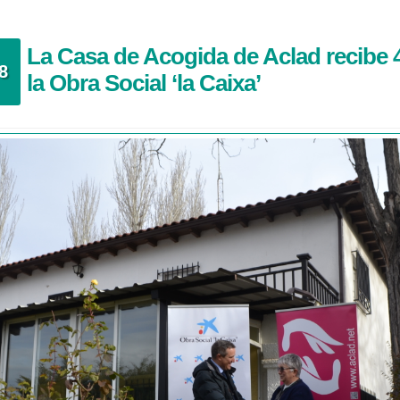
La Casa de Acogida de Aclad recibe 
8
la Obra Social ‘la Caixa’