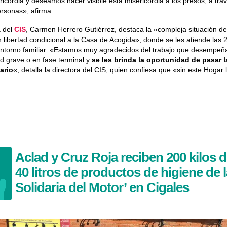
cordia y deseamos hacer visible esta misericordia a los presos, a tra
rsonas», afirma.
a del
CIS
, Carmen Herrero Gutiérrez, destaca la «compleja situación de
n libertad condicional a la Casa de Acogida», donde se les atiende las
entorno familiar. «Estamos muy agradecidos del trabajo que desempeña
d grave o en fase terminal y
se les brinda la oportunidad de pasar l
ario
«, detalla la directora del CIS, quien confiesa que «sin este Hogar 
Aclad y Cruz Roja reciben 200 kilos 
40 litros de productos de higiene de 
Solidaria del Motor’ en Cigales