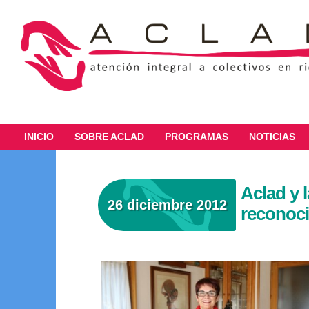
INICIO
SOBRE ACLAD
PROGRAMAS
NOTICIAS
Aclad y 
26 diciembre 2012
reconoci