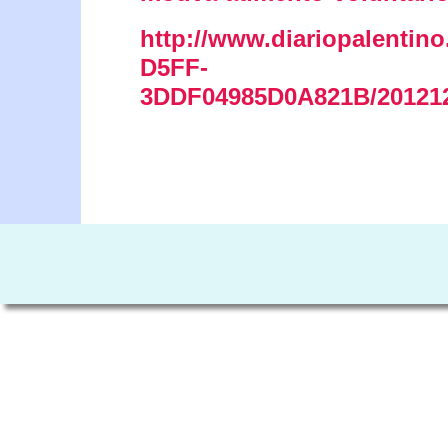
http://www.diariopalentin
D5FF-
3DDF04985D0A821B/20121210