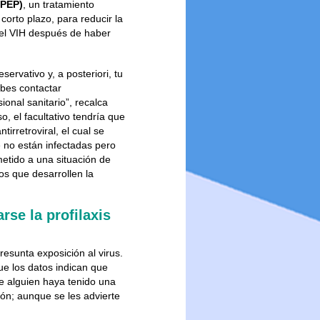
(PEP)
, un tratamiento
a corto plazo, para reducir la
 el VIH después de haber
servativo y, a posteriori, tu
ebes contactar
onal sanitario”, recalca
, el facultativo tendría que
tirretroviral, el cual se
 no están infectadas pero
etido a una situación de
os que desarrollen la
rse la profilaxis
resunta exposición al virus.
e los datos indican que
e alguien haya tenido una
ión; aunque se les advierte