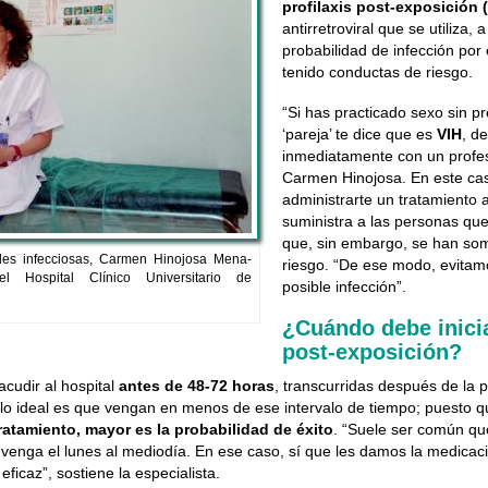
profilaxis post-exposición 
antirretroviral que se utiliza, 
probabilidad de infección por
tenido conductas de riesgo.
“Si has practicado sexo sin pre
‘pareja’ te dice que es
VIH
, d
inmediatamente con un profesi
Carmen Hinojosa. En este caso
administrarte un tratamiento an
suministra a las personas que
que, sin embargo, se han som
des infecciosas, Carmen Hinojosa Mena-
riesgo. “De ese modo, evitam
l Hospital Clínico Universitario de
posible infección”.
¿Cuándo debe inicia
post-exposición?
cudir al hospital
antes de 48-72 horas
, transcurridas después de la p
o ideal es que vengan en menos de ese intervalo de tiempo; puesto qu
tratamiento, mayor es la probabilidad de éxito
. “Suele ser común qu
y venga el lunes al mediodía. En ese caso, sí que les damos la medicac
ficaz”, sostiene la especialista.