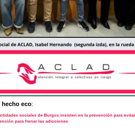
 hecho eco
:
entidades sociales de Burgos insisten en la prevención para evita
ención para frenar las adicciones